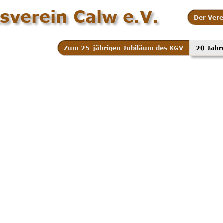
sverein Calw e.V.
Der Vere
Zum 25-jährigen Jubiläum des KGV
20 Jahr